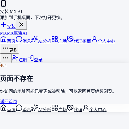
安装 MX AI
添加到手机桌面，下次打开更快。
安装
MX
MX联盟AI
首页
消息
AI分析
广场
代理招商
个人中心
更多
注册
登录
404
页面不存在
你访问的地址可能已变更或被移除，可以返回
首页
继续浏览。
返回首页
首页
消息
AI分析
广场
代理
个人中心