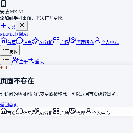
安装 MX AI
添加到手机桌面，下次打开更快。
安装
MX
MX联盟AI
首页
消息
AI分析
广场
代理招商
个人中心
更多
注册
登录
404
页面不存在
你访问的地址可能已变更或被移除，可以返回
首页
继续浏览。
返回首页
首页
消息
AI分析
广场
代理
个人中心