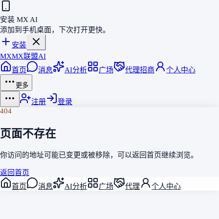
安装 MX AI
添加到手机桌面，下次打开更快。
安装
MX
MX联盟AI
首页
消息
AI分析
广场
代理招商
个人中心
更多
注册
登录
404
页面不存在
你访问的地址可能已变更或被移除，可以返回
首页
继续浏览。
返回首页
首页
消息
AI分析
广场
代理
个人中心