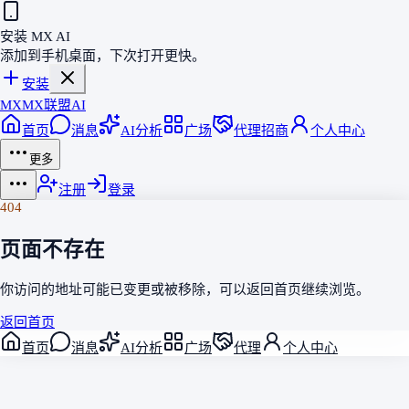
安装 MX AI
添加到手机桌面，下次打开更快。
安装
MX
MX联盟AI
首页
消息
AI分析
广场
代理招商
个人中心
更多
注册
登录
404
页面不存在
你访问的地址可能已变更或被移除，可以返回
首页
继续浏览。
返回首页
首页
消息
AI分析
广场
代理
个人中心