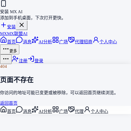
安装 MX AI
添加到手机桌面，下次打开更快。
安装
MX
MX联盟AI
首页
消息
AI分析
广场
代理招商
个人中心
更多
注册
登录
404
页面不存在
你访问的地址可能已变更或被移除，可以返回
首页
继续浏览。
返回首页
首页
消息
AI分析
广场
代理
个人中心