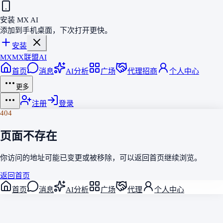
安装 MX AI
添加到手机桌面，下次打开更快。
安装
MX
MX联盟AI
首页
消息
AI分析
广场
代理招商
个人中心
更多
注册
登录
404
页面不存在
你访问的地址可能已变更或被移除，可以返回
首页
继续浏览。
返回首页
首页
消息
AI分析
广场
代理
个人中心