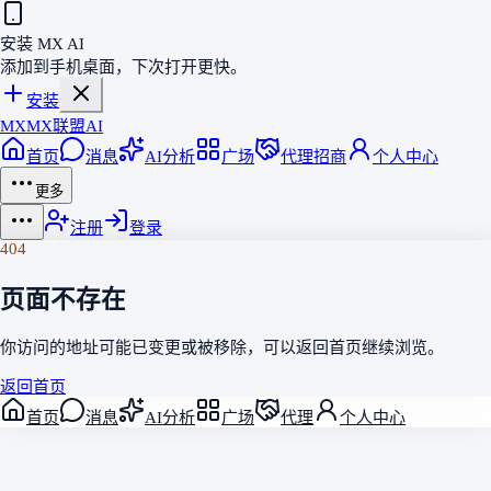
安装 MX AI
添加到手机桌面，下次打开更快。
安装
MX
MX联盟AI
首页
消息
AI分析
广场
代理招商
个人中心
更多
注册
登录
404
页面不存在
你访问的地址可能已变更或被移除，可以返回
首页
继续浏览。
返回首页
首页
消息
AI分析
广场
代理
个人中心